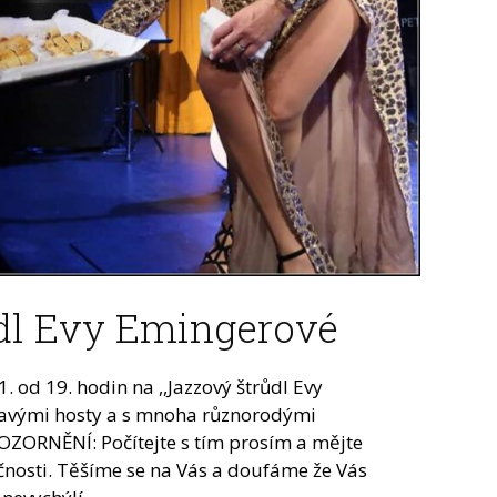
dl Evy Emingerové
. od 19. hodin na ,,Jazzový štrůdl Evy
avými hosty a s mnoha různorodými
ZORNĚNÍ: Počítejte s tím prosím a mějte
čnosti. Těšíme se na Vás a doufáme že Vás