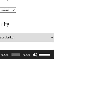
riky
o
Použitím
00:00
00:00
rávač
šipek
nahoru/dolů
zvýšíte
nebo
snížíte
úroveň
hlasitosti.