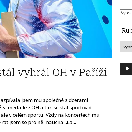
Rub
Audi
tál vyhrál OH v Paříži
přeh
! Zazpívala jsem mu společně s dcerami
ž 5. medaile z OH a tím se stal sportovní
, ale v celém sportu. Vždy na koncertech mu
át jsem se pro něj naučila ,,La...