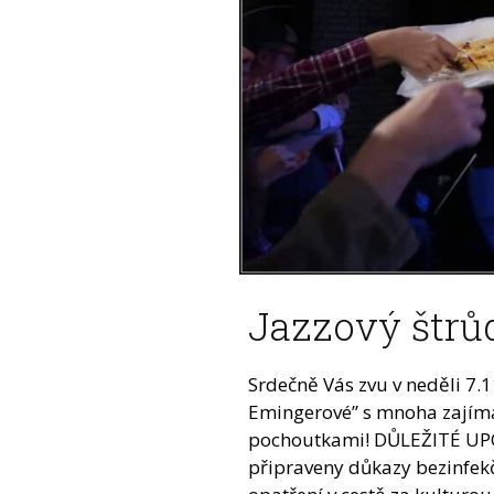
Jazzový štrů
Srdečně Vás zvu v neděli 7.11
Emingerové” s mnoha zajím
pochoutkami! DŮLEŽITÉ UPO
připraveny důkazy bezinfek