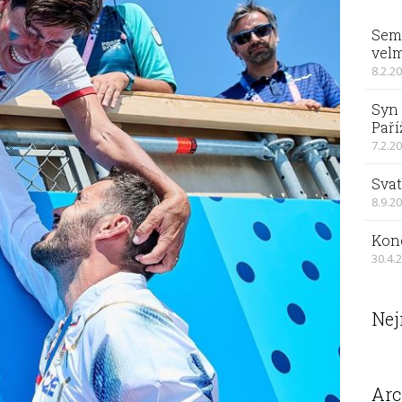
Sema
velm
8.2.2
Syn 
Paří
7.2.2
Svat
8.9.2
Kon
30.4.
Nej
Arc