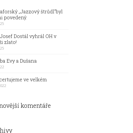
forský ,,Jazzový štrůdl"byl
i povedený.
025
Josef Dostál vyhrál OH v
ži zlato!
025
ba Evy a Dušana
022
certujeme ve velkém
2022
novější komentáře
hivy