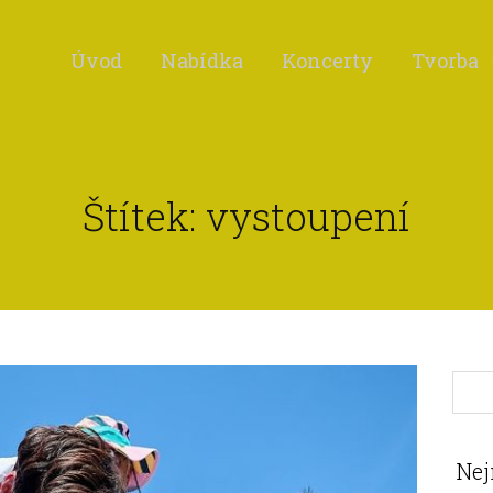
Úvod
Nabídka
Koncerty
Tvorba
Štítek: vystoupení
Nej