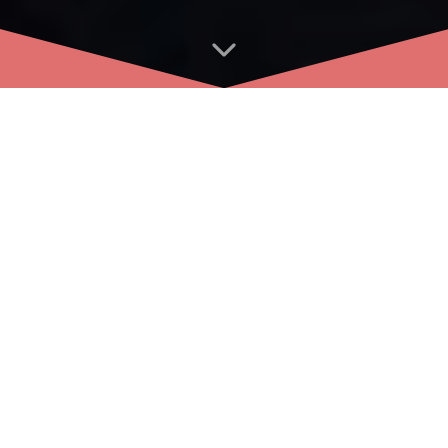
TOP JAZZ VOCAL zpěvačka
s neobyčejně poutavým
hlasem a mimořádným
žánrovým přesahem.
S jejím hlasem můžete
proplout všemi zátokami
jazzové hudby v celé šíři