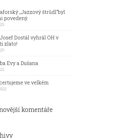
forský ,,Jazzový štrůdl"byl
i povedený.
025
Josef Dostál vyhrál OH v
ži zlato!
025
ba Evy a Dušana
022
certujeme ve velkém
2022
novější komentáře
hivy