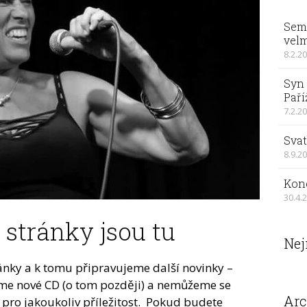
Sema
velm
8.2.2
Syn 
Paří
7.2.2
Svat
8.9.2
Kon
30.4.
stránky jsou tu
Nej
ánky a k tomu připravujeme další novinky –
me nové CD (o tom později) a nemůžeme se
Arc
pro jakoukoliv příležitost. Pokud budete