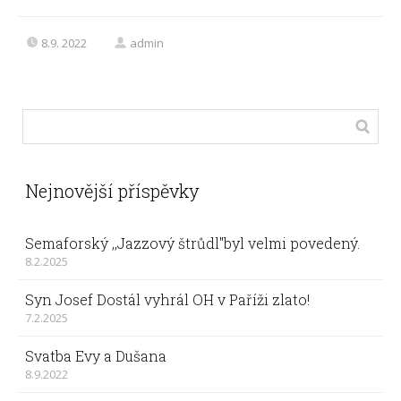
8.9. 2022
admin
Nejnovější příspěvky
Semaforský ,,Jazzový štrůdl"byl velmi povedený.
8.2.2025
Syn Josef Dostál vyhrál OH v Paříži zlato!
7.2.2025
Svatba Evy a Dušana
8.9.2022