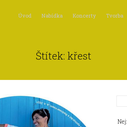
Úvod
Nabídka
Koncerty
Tvorba
Štítek: křest
Nej