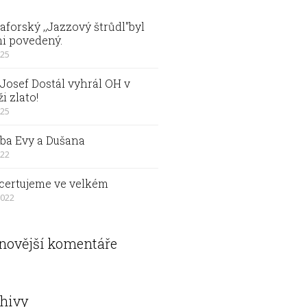
forský ,,Jazzový štrůdl"byl
i povedený.
025
Josef Dostál vyhrál OH v
ži zlato!
025
ba Evy a Dušana
022
certujeme ve velkém
2022
novější komentáře
hivy