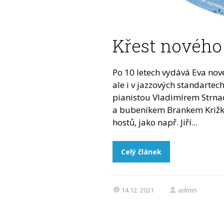
Křest nového C
Po 10 letech vydává Eva nové 
ale i v jazzových standarte
pianistou Vladimírem Strn
a bubeníkem Brankem Križk
hostů, jako např. Jiří...
Celý článek
14.12. 2021
admin