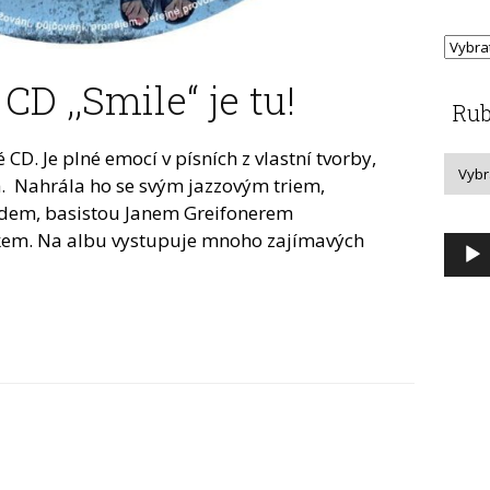
D ,,Smile“ je tu!
Rub
CD. Je plné emocí v písních z vlastní tvorby,
ch. Nahrála ho se svým jazzovým triem,
adem, basistou Janem Greifonerem
em. Na albu vystupuje mnoho zajímavých
Audi
přeh