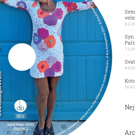
Sema
velm
8.2.2
Syn 
Paří
7.2.2
Svat
8.9.2
Kon
30.4.
Nej
Arc