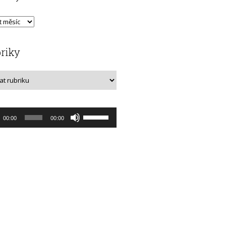
riky
o
Použitím
00:00
00:00
rávač
šipek
nahoru/dolů
zvýšíte
nebo
snížíte
úroveň
hlasitosti.