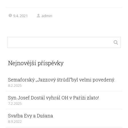
9.4. 2021
admin
Nejnovější příspěvky
Semaforský ,,Jazzový štrůdl"byl velmi povedený.
8.2.2025
Syn Josef Dostál vyhrál OH v Paříži zlato!
7.2.2025
Svatba Evy a Dušana
8.9.2022