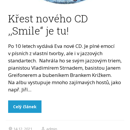
Křest nového CD
,,Smile“ je tu!
Po 10 letech vydává Eva nové CD. Je plné emocí
v písních z vlastní tvorby, ale i v jazzových
standartech. Nahrála ho se svým jazzovým triem,
pianistou Vladimírem Strnadem, basistou Janem
Greifonerem a bubeníkem Brankem Križkem.
Na albu vystupuje mnoho zajímavých hostů, jako
např. Jiří...
Celý článek
14.12. 2021
admin