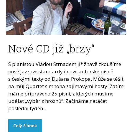
Nové CD již „brzy“
S pianistou Vláďou Strnadem již žhavě zkoušíme
nové jazzové standardy i nové autorské písně
s českými texty od Dušana Prokopa. Může se těšit
na můj Quartet s mnoha zajímavými hosty. Zatím
máme připraveno 25 písní, z kterých musíme
udělat „výběr z hroznů“. Začínáme natáčet
poslední týden...
Celý článek