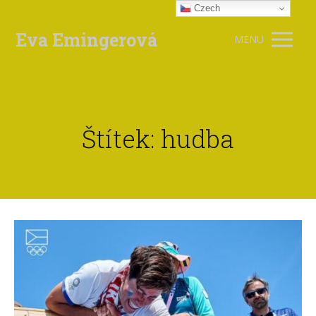
Czech
Eva Emingerová
MENU
Štítek: hudba