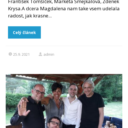
František Tomšíček, Markéta Smejkalová, Zdenek
Krysa.A dcera Magdalena nam take vsem udelala
radost, jak krasne...
Celý článek
25.9. 2021
admin