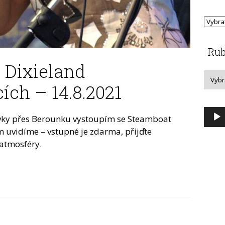
Rub
 Dixieland
ích – 14.8.2021
Audi
ávky přes Berounku vystoupím se Steamboat
přeh
 uvidíme – vstupné je zdarma, přijďte
 atmosféry.