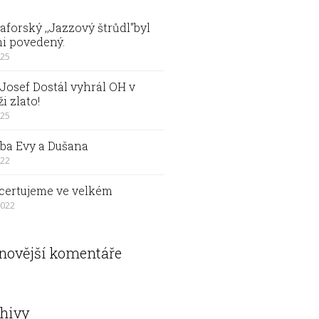
forský ,,Jazzový štrůdl"byl
i povedený.
025
Josef Dostál vyhrál OH v
ži zlato!
025
ba Evy a Dušana
022
certujeme ve velkém
2022
novější komentáře
hivy