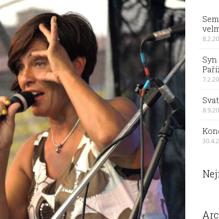
Sema
velm
8.2.2
Syn 
Paří
7.2.2
Svat
8.9.2
Kon
30.4.
Nej
Arc