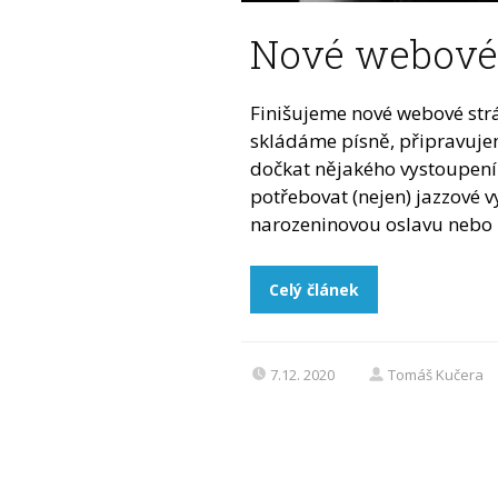
Nové webové 
Finišujeme nové webové str
skládáme písně, připravuje
dočkat nějakého vystoupení 
potřebovat (nejen) jazzové v
narozeninovou oslavu nebo p
Celý článek
7.12. 2020
Tomáš Kučera