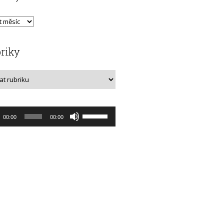
riky
o
Použitím
00:00
00:00
rávač
šipek
nahoru/dolů
zvýšíte
nebo
snížíte
úroveň
hlasitosti.