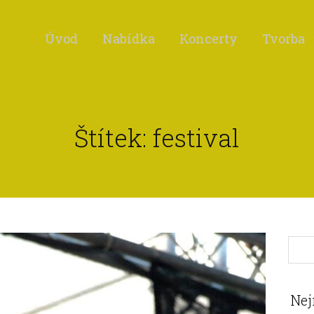
Úvod
Nabídka
Koncerty
Tvorba
Štítek: festival
Nej